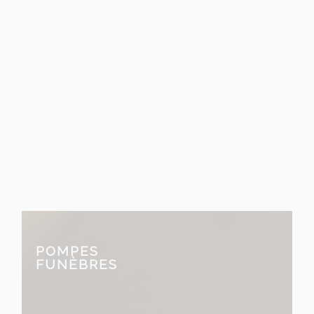
entreprise Malherbe
familiale et artisanale
fondée en 1909
POMPES
FUNÈBRES
prend en charge tous les aspects
des services funéraires.