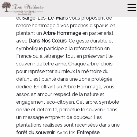
Les
Entreprise Malherbe
à
Le Mans, Allonnes
et Sargé-Lès-Le-Mans
vous proposent de
rendre hommage à vos proches disparus en
plantant un
Arbre Hommage
en partenariat
avec
Dans Nos Cœurs
. Ce geste durable et
symbolique participe à la reforestation en
France ou à l’étranger, tout en préservant le
souvenir de l’être aimé. Chaque arbre, choisi
pour représenter au mieux la mémoire du
défunt, est planté dans une zone protégée
dédiée. En offrant un Arbre Hommage, vous
associez amour, respect de la nature et
engagement éco-citoyen. Cet arbre, symbole
de vie et d’éternité, perpétue le souvenir dans
un message empreint de douceur. Les
plantations réalisées sont recensées dans une
forêt du souvenir
. Avec les
Entreprise