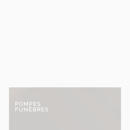
entreprise Malherbe
familiale et artisanale
fondée en 1909
POMPES
FUNÈBRES
prend en charge tous les aspects
des services funéraires.