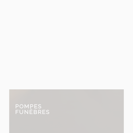
entreprise Malherbe
familiale et artisanale
fondée en 1909
POMPES
FUNÈBRES
prend en charge tous les aspects
des services funéraires.