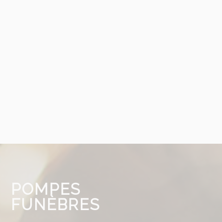
entreprise Malherbe
familiale et artisan
propose une gamme complète de servi
POMPES
FUNÈBRES