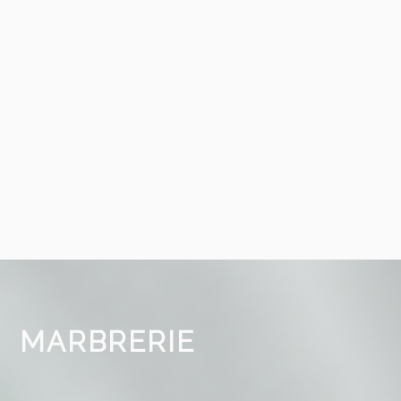
ale
fondée en 1909
prend en charge tous les aspect
ces pour organiser, réaliser ou prévoir les obsèques
MARBRERIE