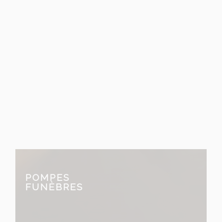
entreprise Malherbe
familiale et artisanale
fondée en 1909
POMPES
FUNÈBRES
prend en charge tous les aspects
des services funéraires.