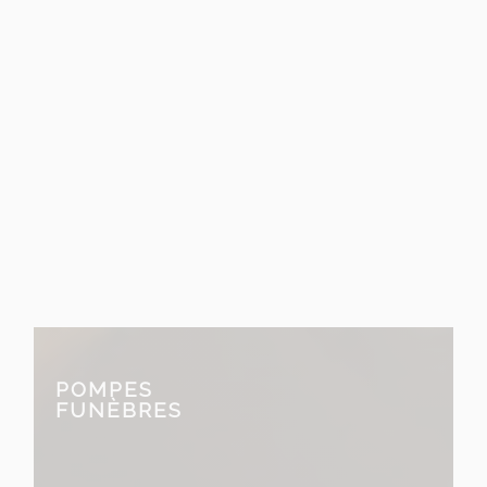
entreprise Malherbe
familiale et artisanale
fondée en 1909
POMPES
FUNÈBRES
prend en charge tous les aspects
des services funéraires.