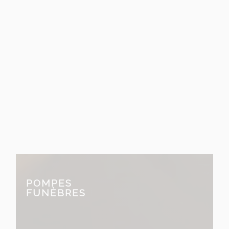
entreprise Malherbe
familiale et artisanale
fondée en 1909
POMPES
FUNÈBRES
prend en charge tous les aspects
des services funéraires.